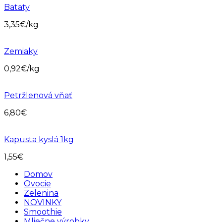
Bataty
3,35
€
/kg
Zemiaky
0,92
€
/kg
Petržlenová vňať
6,80
€
Kapusta kyslá 1kg
1,55
€
Domov
Ovocie
Zelenina
NOVINKY
Smoothie
Mliečne výrobky