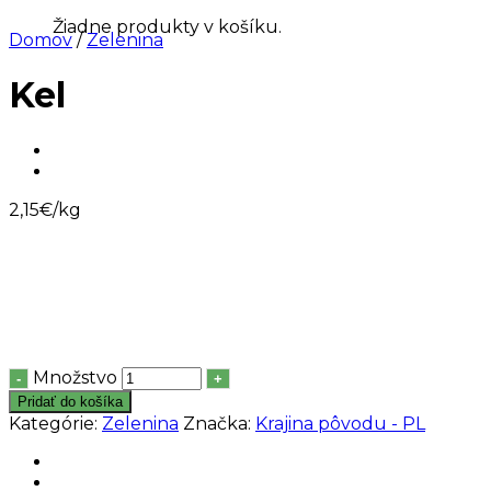
Žiadne produkty v košíku.
Domov
/
Zelenina
Kel
2,15
€
/kg
Množstvo
Pridať do košíka
Kategórie:
Zelenina
Značka:
Krajina pôvodu - PL