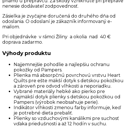
priamo u prepravcu. Za škody vzniknuté pri preprave
nenesie dodávateľ zodpovednosť.
Zásielka je zvyčajne doručená do druhého dňa od
odoslania. O odoslaní je zákazník informovaný e-
mailom.
Pri objednávke v rámci Žiliny a okolia nad 40 €
doprava zadarmo.
Výhody produktu
Najjemnejšie pohodlie a najlepšiu ochranu
pokožky od Pampers.
Plienka má absorpčnú povrchovú vrstvu Heart
Quilts pre ešte mäkší dotyk s detskou pokožkou
a zároveň pre odvod vlhkosti a neporiadku.
Vybrané materiály hebké ako pierko pre
najmäkší dotyk plienky s detskou pokožkou od
Pampers (výrobok neobsahuje perie).
Indikátor vlhkosti zmenou farby informuje, keď
je potrebné dieťa prebaliť.
Plienky so vzduchovými kanálikmi pre suchosť
vďaka priedušnosti a až 12 hodín v suchu.