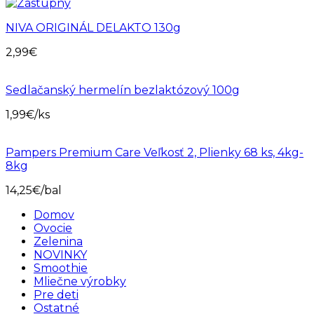
NIVA ORIGINÁL DELAKTO 130g
2,99
€
Sedlačanský hermelín bezlaktózový 100g
1,99
€
/ks
Pampers Premium Care Veľkosť 2, Plienky 68 ks, 4kg-
8kg
14,25
€
/bal
Domov
Ovocie
Zelenina
NOVINKY
Smoothie
Mliečne výrobky
Pre deti
Ostatné