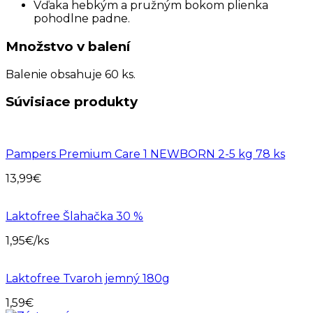
Vďaka hebkým a pružným bokom plienka
pohodlne padne.
Množstvo v balení
Balenie obsahuje 60 ks.
Súvisiace produkty
Pampers Premium Care 1 NEWBORN 2-5 kg 78 ks
13,99
€
Laktofree Šlahačka 30 %
1,95
€
/ks
Laktofree Tvaroh jemný 180g
1,59
€